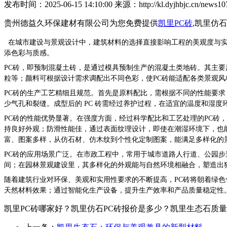
发布时间：2025-06-15 14:10:00 来源：http://kl.dyjhbjc.cn/news107
贵州德益久环保建材有限公司为您免费提供
凯里PC砖
,凯里仿
在城市建设与景观设计中，建筑材料的选择直接影响工程的美观度与
添色彩与质感。
PC砖，即预制混凝土砖，是通过模具预制生产的混凝土类地砖。其主要
粒等；颜料可根据设计需求调配出不同色彩，使PC砖能适配各类景观风
PC砖的生产工艺精细且规范。首先是原料配比，需根据不同的性能要
少气孔和裂缝。成型后的 PC 砖需经过养护过程，在适宜的温度和湿
PC砖的性能优势显著。在
强度方面
，经过科学配比和工艺处理的PC砖
持良好外观；
防滑性能佳
，通过表面纹理设计，即使在潮湿环境下，也
富、图案多样，从仿石材、仿木纹到个性化定制图案，能满足多样化的
PC砖的应用场景广泛。在
市政工程
中，常用于城市道路人行道、公园步
间；在
园林景观建设
里，其多样化的外观能与自然环境相融合，塑造出
随着建筑行业对环保、美观和实用性要求的不断提高，PC砖将朝着
绿色
天然材料效果；通过智能化生产设备，提升生产效率和产品质量稳定性
凯里PC砖哪家好？凯里仿石PC砖报价是多少？凯里生态石质量怎么样