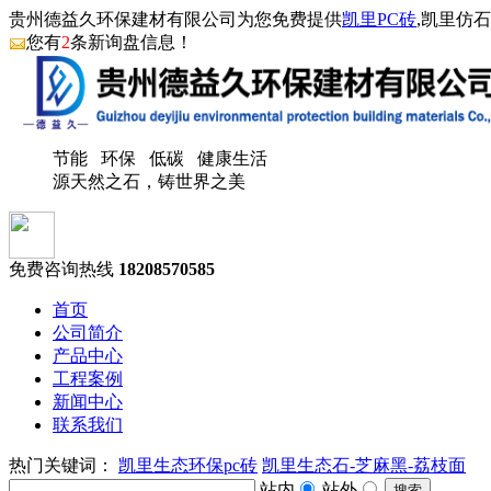
贵州德益久环保建材有限公司为您免费提供
凯里PC砖
,凯里仿
您有
2
条新询盘信息！
节能 环保 低碳 健康生活
源天然之石，铸世界之美
免费咨询热线
18208570585
首页
公司简介
产品中心
工程案例
新闻中心
联系我们
热门关键词：
凯里生态环保pc砖
凯里生态石-芝麻黑-荔枝面
站内
站外