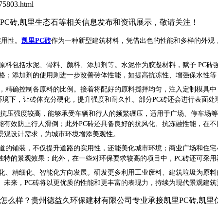
5803.html
石PC砖,凯里生态石等相关信息发布和资讯展示，敬请关注！
实用性。
凯里PC砖
作为一种新型建筑材料，凭借出色的性能和多样的外观
原料包括水泥、骨料、颜料、添加剂等。水泥作为胶凝材料，赋予 PC
格；添加剂的使用则进一步改善砖体性能，如提高抗冻性、增强保水性等
求，精确控制各原料的比例。接着将配好的原料搅拌均匀，注入定制模具
度环境下，让砖体充分硬化，提升强度和耐久性。部分PC砖还会进行表面
，抗压强度较高，能够承受车辆和行人的频繁碾压，适用于广场、停车场
能有效防止行人滑倒；此外PC砖还具备良好的抗风化、抗冻融性能，在不
景观设计需求，为城市环境增添美观性。
道的铺装，不仅提升道路的实用性，还能美化城市环境；
商业广场和住宅
独特的景观效果；此外，在一些对环保要求较高的项目中，PC砖还可采
化、精细化、智能化
方向发展。研发更多利用工业废料、建筑垃圾为原料
。未来，PC砖将以更优质的性能和更丰富的表现力，持续为现代景观建筑
？贵州德益久环保建材有限公司专业承接凯里PC砖,凯里仿石PC砖,