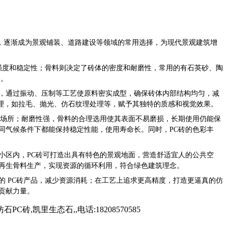
，逐渐成为景观铺装、道路建设等领域的常用选择，为现代景观建筑增
砖强度和稳定性；骨料则决定了砖体的密度和耐磨性，常用的有石英砂、陶
 。
中，通过振动、压制等工艺使原料密实成型，确保砖体内部结构均匀，减
处理，如拉毛、抛光、仿石纹理处理等，赋予其独特的质感和视觉效果。
等场所；
耐磨性强
，骨料的合理选用使其表面不易磨损，长期使用仍能保
同气候条件下都能保持稳定性能，使用寿命长。同时，PC砖的色彩丰
小区
内，PC砖可打造出具有特色的景观地面，营造舒适宜人的公共空
用再生骨料生产，实现资源的循环利用，符合绿色建筑理念。
的 PC砖产品，减少资源消耗；在工艺上追求更高精度，打造更逼真的仿
贡献力量。
凯里生态石,,电话:18208570585