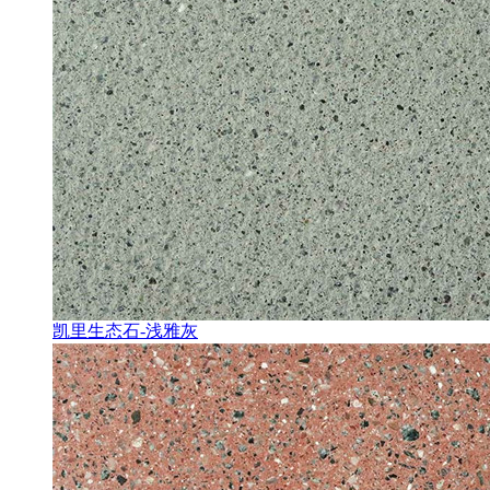
凯里生态石-浅雅灰