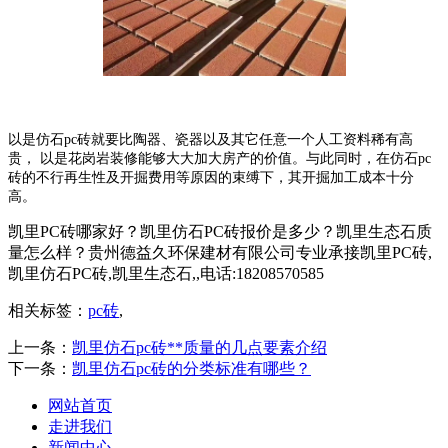
以是仿石pc砖就要比陶器、瓷器以及其它任意一个人工资料稀有高
贵， 以是花岗岩装修能够大大加大房产的价值。与此同时，在仿石pc
砖的不行再生性及开掘费用等原因的束缚下，其开掘加工成本十分
高。
凯里PC砖哪家好？凯里仿石PC砖报价是多少？凯里生态石质
量怎么样？贵州德益久环保建材有限公司专业承接凯里PC砖,
凯里仿石PC砖,凯里生态石,,电话:18208570585
相关标签：
pc砖
,
上一条：
凯里仿石pc砖**质量的几点要素介绍
下一条：
凯里仿石pc砖的分类标准有哪些？
网站首页
走进我们
新闻中心