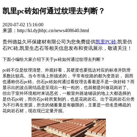
凯里pc砖如何通过纹理去判断？
2020-07-02 15:16:00
来源：http://kl.dyjhbjc.cn/news408640.html
贵州德益久环保建材有限公司为您免费提供
凯里PC砖
,凯里仿
石PC砖,凯里生态石等相关信息发布和资讯展示，敬请关注！
下面小编给大家介绍下关于pc砖如何通过纹理去判断？
pc砖不仅是纹理清楚、外观好看，其硬度也要抵达对应的标准并防滑
系数比较高。当今市场上所描述的， 平常有纹路的都为变质岩， 因而
也通称仿石pc砖。仿石pc砖如何通过看纹理去看着是不是一块好砖？而
显示出的波点斑结晶是呈现出一粒一粒的，也就都是叫做花岗岩了。
但出于室外环境相对来说恶劣，一般室外路途铺设的地上大都选择的
是仿石pc砖，而仿石pc砖所复制的，也是花岗岩石。出于花岗岩石分类
为不行再生资源，所含的储蓄量是有极限的，主要是一些名贵稀疏的
花岗岩石材，现在现已定量开掘。