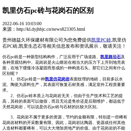
凯里仿石pc砖与花岗石的区别
2022-06-16 10:03:00
来源：http://kl.dyjhbjc.cn/news823305.html
贵州德益久环保建材有限公司为您免费提供
凯里PC砖
,凯里仿
石PC砖,凯里生态石等相关信息发布和资讯展示，敬请关注！
仿石pc砖是一种新型结构构件，广泛应用于广场道路、
凯里路沿石
及
各种景观结构中。花岗岩是火山熔岩在相当大的压力下上升到地壳表
面，在地下缓慢冷冻凝固而形成的一种构造石头。那它们之间有什么
区别呢？
1、仿石pc砖是一种
凯里仿花岗岩
表面纹理的地砖，目前多以水
泥、陶瓷为原料生产，其表面可恢复石材美感，满足室外工程质量要
求。
2、仿石pc砖本质上与花岗岩无关，但由于生产技术和工艺的提
高，其砖的表面可以做假，而且无论是售价还是后期维护，都远低于
天然花岗岩，可以说是仿石pc砖与石材的比较大区别。
3、花岗岩不属于更多的资源，节约的金额有限，特别是一些稀有
花岗岩材料的开采数量有限。因此，花岗岩比陶器、瓷器或任何其他
人造材料都要稀有，可以大大增加房地产的价值。由于花岗岩的不能