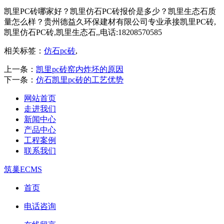
凯里PC砖哪家好？凯里仿石PC砖报价是多少？凯里生态石质
量怎么样？贵州德益久环保建材有限公司专业承接凯里PC砖,
凯里仿石PC砖,凯里生态石,,电话:18208570585
相关标签：
仿石pc砖
,
上一条：
凯里pc砖窑内炸坯的原因
下一条：
仿石凯里pc砖的工艺优势
网站首页
走进我们
新闻中心
产品中心
工程案例
联系我们
筑巢ECMS
首页
电话咨询